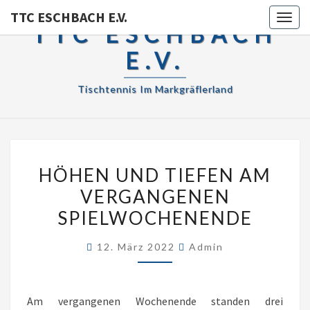
TTC ESCHBACH E.V.
Toggl
TTC ESCHBACH
E.V.
Tischtennis Im Markgräflerland
HÖHEN
HÖHEN UND TIEFEN AM
UND
VERGANGENEN
TIEFEN
SPIELWOCHENENDE
AM
VERGANGENEN
12. März 2022
Admin
SPIELWOCHENENDE
Am vergangenen Wochenende standen drei