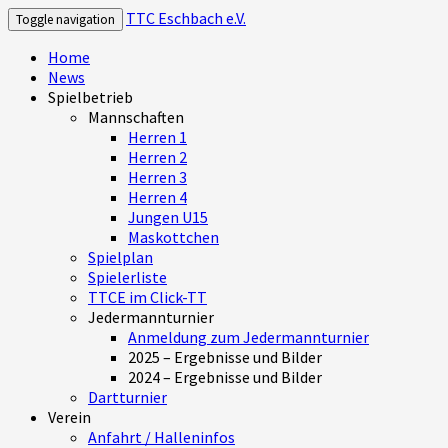
TTC Eschbach e.V.
Toggle navigation
Home
News
Spielbetrieb
Mannschaften
Herren 1
Herren 2
Herren 3
Herren 4
Jungen U15
Maskottchen
Spielplan
Spielerliste
TTCE im Click-TT
Jedermannturnier
Anmeldung zum Jedermannturnier
2025 – Ergebnisse und Bilder
2024 – Ergebnisse und Bilder
Dartturnier
Verein
Anfahrt / Halleninfos