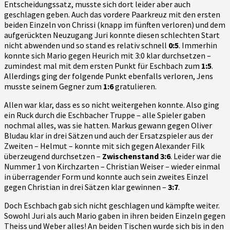
Entscheidungssatz, musste sich dort leider aber auch
geschlagen geben. Auch das vordere Paarkreuz mit den ersten
beiden Einzeln von Chrissi (knapp im fünften verloren) und dem
aufgerückten Neuzugang Juri konnte diesen schlechten Start
nicht abwenden und so stand es relativ schnell
0:5
. Immerhin
konnte sich Mario gegen Heurich mit 3:0 klar durchsetzen –
zumindest mal mit dem ersten Punkt für Eschbach zum
1:5
.
Allerdings ging der folgende Punkt ebenfalls verloren, Jens
musste seinem Gegner zum
1:6
gratulieren.
Allen war klar, dass es so nicht weitergehen konnte. Also ging
ein Ruck durch die Eschbacher Truppe – alle Spieler gaben
nochmal alles, was sie hatten. Markus gewann gegen Oliver
Bludau klar in drei Sätzen und auch der Ersatzspieler aus der
Zweiten – Helmut – konnte mit sich gegen Alexander Filk
überzeugend durchsetzen –
Zwischenstand 3:6
. Leider war die
Nummer 1 von Kirchzarten – Christian Weiser – wieder einmal
in überragender Form und konnte auch sein zweites Einzel
gegen Christian in drei Sätzen klar gewinnen –
3:7
.
Doch Eschbach gab sich nicht geschlagen und kämpfte weiter.
Sowohl Juri als auch Mario gaben in ihren beiden Einzeln gegen
Theiss und Weber alles! An beiden Tischen wurde sich bis in den