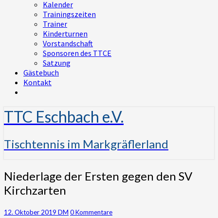
Kalender
Trainingszeiten
Trainer
Kinderturnen
Vorstandschaft
Sponsoren des TTCE
Satzung
Gästebuch
Kontakt
TTC Eschbach e.V.
Tischtennis im Markgräflerland
Niederlage
Niederlage der Ersten gegen den SV
der
Kirchzarten
Ersten
gegen
den
Kommentare
12. Oktober 2019
DM
0 Kommentare