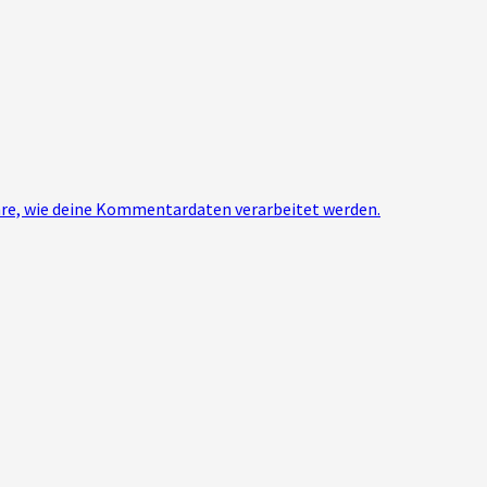
re, wie deine Kommentardaten verarbeitet werden.