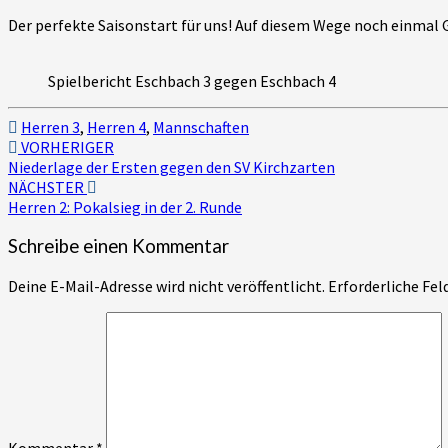
Der perfekte Saisonstart für uns! Auf diesem Wege noch einmal G
Spielbericht Eschbach 3 gegen Eschbach 4
Herren 3
,
Herren 4
,
Mannschaften
Beitragsnavigation
VORHERIGER
Niederlage der Ersten gegen den SV Kirchzarten
NÄCHSTER
Herren 2: Pokalsieg in der 2. Runde
Schreibe einen Kommentar
Deine E-Mail-Adresse wird nicht veröffentlicht.
Erforderliche Fel