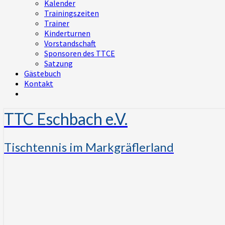
Kalender
Trainingszeiten
Trainer
Kinderturnen
Vorstandschaft
Sponsoren des TTCE
Satzung
Gästebuch
Kontakt
TTC Eschbach e.V.
Tischtennis im Markgräflerland