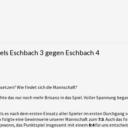
iels Eschbach 3 gegen Eschbach 4
setzen? Wie findet sich die Mannschaft?
chte das nur noch mehr Brisanz in das Spiel. Voller Spannung bega
Als es nach dem ersten Einsatz aller Spieler im ersten Durchgang 
so folgte eine Gewinnserie unserer Mannschaft zum
7:3
. Auch das f
i gewonn, das Punktspiel insgesamt mit einem
8:4
für uns entschei