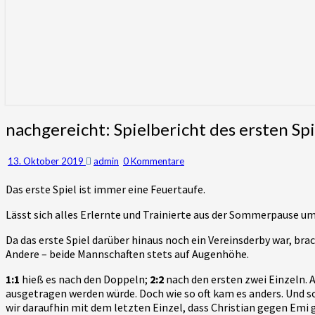
nachgereicht:
nachgereicht: Spielbericht des ersten Sp
Spielbericht
des
Kommentare
13. Oktober 2019
admin
0 Kommentare
ersten
Spiels
Das erste Spiel ist immer eine Feuertaufe.
Eschbach
3
Lässt sich alles Erlernte und Trainierte aus der Sommerpause um
gegen
Eschbach
Da das erste Spiel darüber hinaus noch ein Vereinsderby war, bra
4
Andere – beide Mannschaften stets auf Augenhöhe.
1:1
hieß es nach den Doppeln;
2:2
nach den ersten zwei Einzeln. 
ausgetragen werden würde. Doch wie so oft kam es anders. Und 
wir daraufhin mit dem letzten Einzel, dass Christian gegen Em