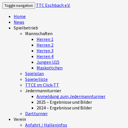
TTC Eschbach e.V.
Toggle navigation
Home
News
Spielbetrieb
Mannschaften
Herren 1
Herren 2
Herren 3
Herren 4
Jungen U15
Maskottchen
Spielplan
Spielerliste
TTCE im Click-TT
Jedermannturnier
Anmeldung zum Jedermannturnier
2025 – Ergebnisse und Bilder
2024 – Ergebnisse und Bilder
Dartturnier
Verein
Anfahrt / Halleninfos