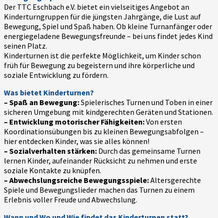
Der TTC Eschbach e.V. bietet ein vielseitiges Angebot an
Kinderturngruppen für die jüngsten Jahrgänge, die Lust auf
Bewegung, Spiel und Spaß haben. Ob kleine Turnanfänger oder
energiegeladene Bewegungsfreunde – bei uns findet jedes Kind
seinen Platz.
Kinderturnen ist die perfekte Möglichkeit, um Kinder schon
früh für Bewegung zu begeistern und ihre körperliche und
soziale Entwicklung zu fördern.
Was bietet Kinderturnen?
– Spaß an Bewegung:
Spielerisches Turnen und Toben in einer
sicheren Umgebung mit kindgerechten Geräten und Stationen.
– Entwicklung motorischer Fähigkeiten:
Von ersten
Koordinationsübungen bis zu kleinen Bewegungsabfolgen –
hier entdecken Kinder, was sie alles können!
– Sozialverhalten stärken:
Durch das gemeinsame Turnen
lernen Kinder, aufeinander Rücksicht zu nehmen und erste
soziale Kontakte zu knüpfen.
– Abwechslungsreiche Bewegungsspiele:
Altersgerechte
Spiele und Bewegungslieder machen das Turnen zu einem
Erlebnis voller Freude und Abwechslung.
Wann und Wo und Wie findet das Kinderturnen statt?