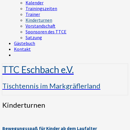
Kalender
Trainingszeiten
Trainer
Kinderturnen
Vorstandschaft
Sponsoren des TTCE
Satzung
Gästebuch
Kontakt
TTC Eschbach e.V.
Tischtennis im Markgräflerland
Kinderturnen
Kinderturnen
Bewegungsspaß für Kinder ab dem Laufalter