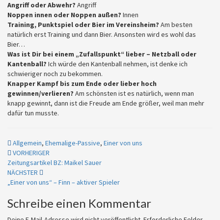
Angriff oder Abwehr?
Angriff
Noppen innen oder Noppen außen?
Innen
Training, Punktspiel oder Bier im Vereinsheim?
Am besten
natürlich erst Training und dann Bier. Ansonsten wird es wohl das
Bier…
Was ist Dir bei einem „Zufallspunkt“ lieber – Netzball oder
Kantenball?
Ich würde den Kantenball nehmen, ist denke ich
schwieriger noch zu bekommen.
Knapper Kampf bis zum Ende oder lieber hoch
gewinnen/verlieren?
Am schönsten ist es natürlich, wenn man
knapp gewinnt, dann ist die Freude am Ende größer, weil man mehr
dafür tun musste.
Allgemein
,
Ehemalige-Passive
,
Einer von uns
Beitragsnavigation
VORHERIGER
Zeitungsartikel BZ: Maikel Sauer
NÄCHSTER
„Einer von uns“ – Finn – aktiver Spieler
Schreibe einen Kommentar
Deine E-Mail-Adresse wird nicht veröffentlicht.
Erforderliche Felder