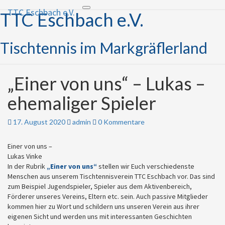
TTC Eschbach e.V.
Toggle navigation
TTC Eschbach e.V.
Tischtennis im Markgräflerland
„Einer von uns“ – Lukas –
„Einer
von
ehemaliger Spieler
uns“
–
Lukas
Kommentare
17. August 2020
admin
0 Kommentare
–
ehemaliger
Einer von uns –
Spieler
Lukas Vinke
In der Rubrik
„Einer von uns“
stellen wir Euch verschiedenste
Menschen aus unserem Tischtennisverein TTC Eschbach vor. Das sind
zum Beispiel Jugendspieler, Spieler aus dem Aktivenbereich,
Förderer unseres Vereins, Eltern etc. sein. Auch passive Mitglieder
kommen hier zu Wort und schildern uns unseren Verein aus ihrer
eigenen Sicht und werden uns mit interessanten Geschichten