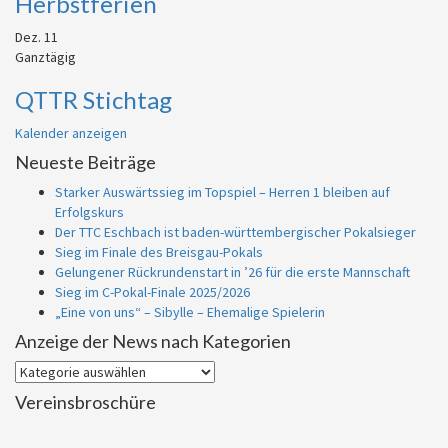
Herbstferien
Dez.
11
Ganztägig
QTTR Stichtag
Kalender anzeigen
Neueste Beiträge
Starker Auswärtssieg im Topspiel – Herren 1 bleiben auf
Erfolgskurs
Der TTC Eschbach ist baden-württembergischer Pokalsieger
Sieg im Finale des Breisgau-Pokals
Gelungener Rückrundenstart in ’26 für die erste Mannschaft
Sieg im C-Pokal-Finale 2025/2026
„Eine von uns“ – Sibylle – Ehemalige Spielerin
Anzeige der News nach Kategorien
Anzeige
der
Vereinsbroschüre
News
nach