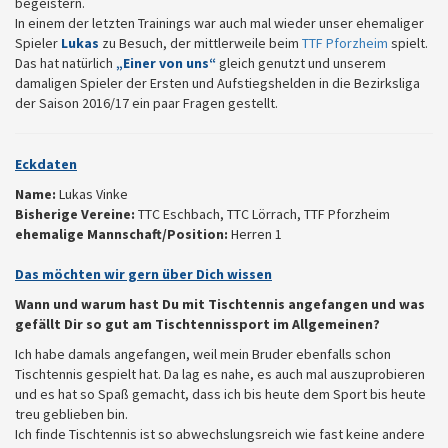
begeistern.
In einem der letzten Trainings war auch mal wieder unser ehemaliger
Spieler
Lukas
zu Besuch, der mittlerweile beim
TTF Pforzheim
spielt.
Das hat natürlich
„Einer von uns“
gleich genutzt und unserem
damaligen Spieler der Ersten und Aufstiegshelden in die Bezirksliga
der Saison 2016/17 ein paar Fragen gestellt.
Eckdaten
Name:
Lukas Vinke
Bisherige Vereine:
TTC Eschbach, TTC Lörrach, TTF Pforzheim
ehemalige Mannschaft/Position:
Herren 1
Das möchten wir gern über Dich wissen
Wann und warum hast Du mit Tischtennis angefangen und was
gefällt Dir so gut am Tischtennissport im Allgemeinen?
Ich habe damals angefangen, weil mein Bruder ebenfalls schon
Tischtennis gespielt hat. Da lag es nahe, es auch mal auszuprobieren
und es hat so Spaß gemacht, dass ich bis heute dem Sport bis heute
treu geblieben bin.
Ich finde Tischtennis ist so abwechslungsreich wie fast keine andere