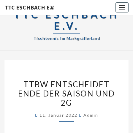
TTC ESCHBACH E.V.
Toggl
TTC ESCHBACH
E.V.
Tischtennis Im Markgräflerland
TTBW
TTBW ENTSCHEIDET
ENTSCHEIDET
ENDE DER SAISON UND
ENDE
2G
DER
SAISON
11. Januar 2022
Admin
UND
2G