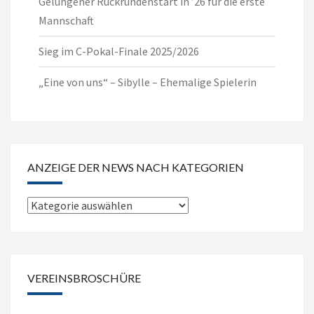
Gelungener Rückrundenstart in ’26 für die erste
Mannschaft
Sieg im C-Pokal-Finale 2025/2026
„Eine von uns“ – Sibylle – Ehemalige Spielerin
ANZEIGE DER NEWS NACH KATEGORIEN
Anzeige
der
News
nach
VEREINSBROSCHÜRE
Kategorien