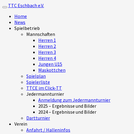
TTC Eschbach e.V.
Toggle navigation
Home
News
Spielbetrieb
Mannschaften
Herren 1
Herren 2
Herren 3
Herren 4
Jungen U15
Maskottchen
Spielplan
Spielerliste
TTCE im Click-TT
Jedermannturnier
Anmeldung zum Jedermannturnier
2025 – Ergebnisse und Bilder
2024 – Ergebnisse und Bilder
Dartturnier
Verein
Anfahrt / Halleninfos