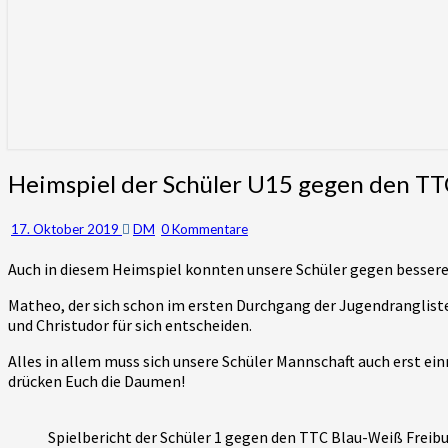
Heimspiel
Heimspiel der Schüler U15 gegen den TT
der
Schüler
Kommentare
17. Oktober 2019
DM
0 Kommentare
U15
gegen
Auch in diesem Heimspiel konnten unsere Schüler gegen bessere 
den
TTC
Matheo, der sich schon im ersten Durchgang der Jugendrangliste 
Blau-
und Christudor für sich entscheiden.
Weiss
Freiburg
Alles in allem muss sich unsere Schüler Mannschaft auch erst ein
drücken Euch die Daumen!
Spielbericht der Schüler 1 gegen den TTC Blau-Weiß Freib