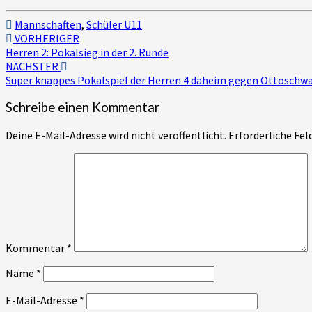
Mannschaften
,
Schüler U11
Beitragsnavigation
VORHERIGER
Herren 2: Pokalsieg in der 2. Runde
NÄCHSTER
Super knappes Pokalspiel der Herren 4 daheim gegen Ottoschw
Schreibe einen Kommentar
Deine E-Mail-Adresse wird nicht veröffentlicht.
Erforderliche Fel
Kommentar
*
Name
*
E-Mail-Adresse
*