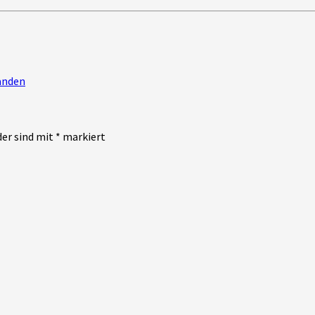
anden
der sind mit
*
markiert