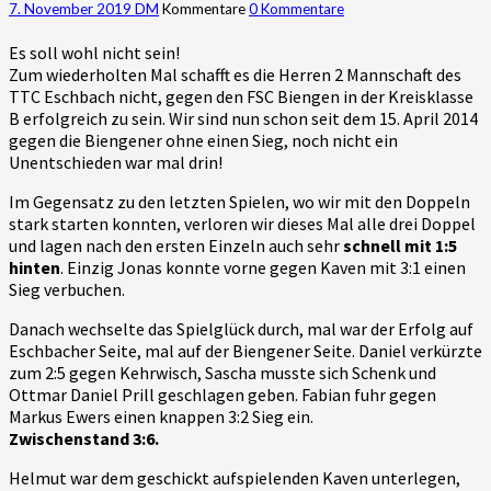
7. November 2019
DM
Kommentare
0 Kommentare
Es soll wohl nicht sein!
Zum wiederholten Mal schafft es die Herren 2 Mannschaft des
TTC Eschbach nicht, gegen den FSC Biengen in der Kreisklasse
B erfolgreich zu sein. Wir sind nun schon seit dem 15. April 2014
gegen die Biengener ohne einen Sieg, noch nicht ein
Unentschieden war mal drin!
Im Gegensatz zu den letzten Spielen, wo wir mit den Doppeln
stark starten konnten, verloren wir dieses Mal alle drei Doppel
und lagen nach den ersten Einzeln auch sehr
schnell mit 1:5
hinten
. Einzig Jonas konnte vorne gegen Kaven mit 3:1 einen
Sieg verbuchen.
Danach wechselte das Spielglück durch, mal war der Erfolg auf
Eschbacher Seite, mal auf der Biengener Seite. Daniel verkürzte
zum 2:5 gegen Kehrwisch, Sascha musste sich Schenk und
Ottmar Daniel Prill geschlagen geben. Fabian fuhr gegen
Markus Ewers einen knappen 3:2 Sieg ein.
Zwischenstand 3:6.
Helmut war dem geschickt aufspielenden Kaven unterlegen,