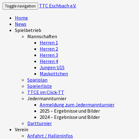
TTC Eschbach e.V.
Toggle navigation
Home
News
Spielbetrieb
Mannschaften
Herren 1
Herren 2
Herren 3
Herren 4
Jungen U15
Maskottchen
Spielplan
Spielerliste
TTCE im Click-TT
Jedermannturnier
Anmeldung zum Jedermannturnier
2025 – Ergebnisse und Bilder
2024 – Ergebnisse und Bilder
Dartturnier
Verein
Anfahrt / Halleninfos