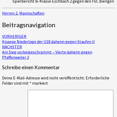
Spielbericht B-Klasse Eschbach 2 gegen den FSC Biengen
Herren 2
,
Mannschaften
Beitragsnavigation
VORHERIGER
Knappe Niederlage der U18 daheim gegen Staufen II
NÄCHSTER
Am Sieg vorbeigeschrammt – Vierte daheim gegen
Pfaffenweiler 3
Schreibe einen Kommentar
Deine E-Mail-Adresse wird nicht veröffentlicht.
Erforderliche
Felder sind mit
*
markiert