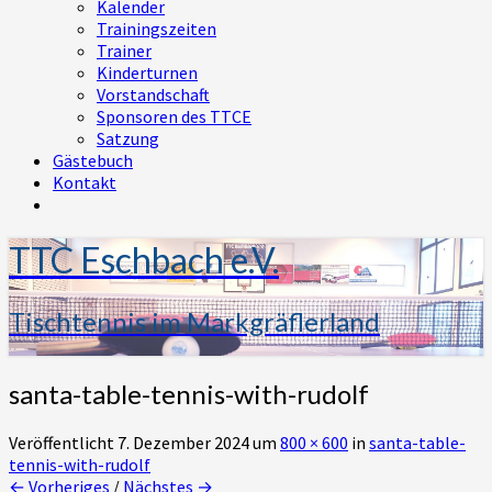
Kalender
Trainingszeiten
Trainer
Kinderturnen
Vorstandschaft
Sponsoren des TTCE
Satzung
Gästebuch
Kontakt
TTC Eschbach e.V.
Tischtennis im Markgräflerland
santa-table-tennis-with-rudolf
Veröffentlicht
7. Dezember 2024
um
800 × 600
in
santa-table-
tennis-with-rudolf
← Vorheriges
/
Nächstes →