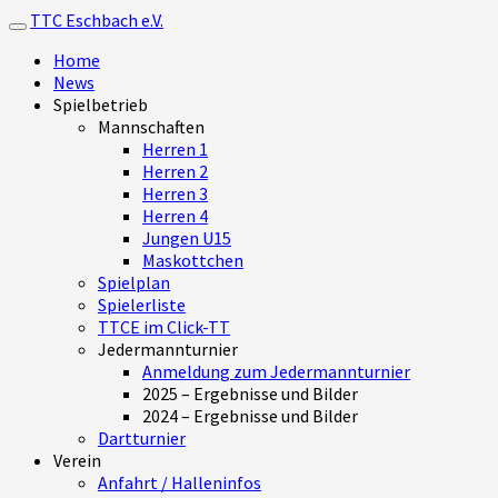
TTC Eschbach e.V.
Toggle navigation
Home
News
Spielbetrieb
Mannschaften
Herren 1
Herren 2
Herren 3
Herren 4
Jungen U15
Maskottchen
Spielplan
Spielerliste
TTCE im Click-TT
Jedermannturnier
Anmeldung zum Jedermannturnier
2025 – Ergebnisse und Bilder
2024 – Ergebnisse und Bilder
Dartturnier
Verein
Anfahrt / Halleninfos