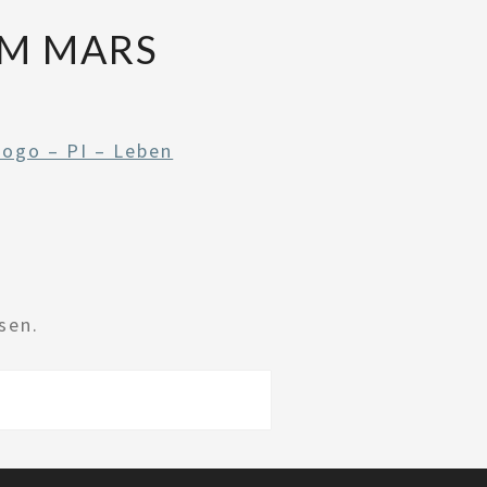
EM MARS
Logo – PI – Leben
sen.