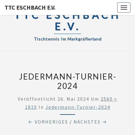
TTC ESCHBACH E.V.
Toggl
TTC ESCHBACH
E.V.
Tischtennis Im Markgräflerland
JEDERMANN-TURNIER-
2024
Veröffentlicht
26. Mai 2024
Um
2560 ×
1810
In
Jedermann-Turnier-2024
← VORHERIGES
/
NÄCHSTES →