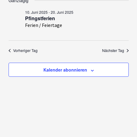
Ganztägig
wählen.
19.
und
Juni
Ansichte
10. Juni 2025
-
20. Juni 2025
Pfingstferien
2025
Navigati
Ferien / Feiertage
Vorheriger Tag
Nächster Tag
Kalender abonnieren