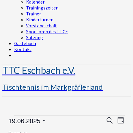
Kalender
Trainingszeiten
Trainer
Kinderturnen
Vorstandschaft
Sponsoren des TTCE
Satzung
Gästebuch
Kontakt
TTC Eschbach e.V.
Tischtennis im Markgräflerland
Veranstaltungen
19.06.2025
Veranst
Vera
Suche
Tag
Ansi
für
Suche
Datum
Navi