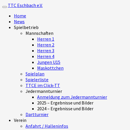
TTC Eschbach e.V.
Toggle navigation
Home
News
Spielbetrieb
Mannschaften
Herren 1
Herren 2
Herren 3
Herren 4
Jungen U15
Maskottchen
Spielplan
Spielerliste
TTCE im Click-TT
Jedermannturnier
Anmeldung zum Jedermannturnier
2025 – Ergebnisse und Bilder
2024 – Ergebnisse und Bilder
Dartturnier
Verein
Anfahrt / Halleninfos