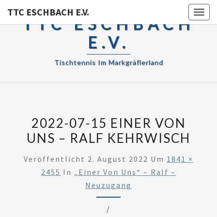
TTC ESCHBACH E.V.
Toggl
TTC ESCHBACH
E.V.
Tischtennis Im Markgräflerland
2022-07-15 EINER VON
UNS – RALF KEHRWISCH
Veröffentlicht
2. August 2022
Um
1841 ×
2455
In
„Einer Von Uns“ – Ralf –
Neuzugang
/