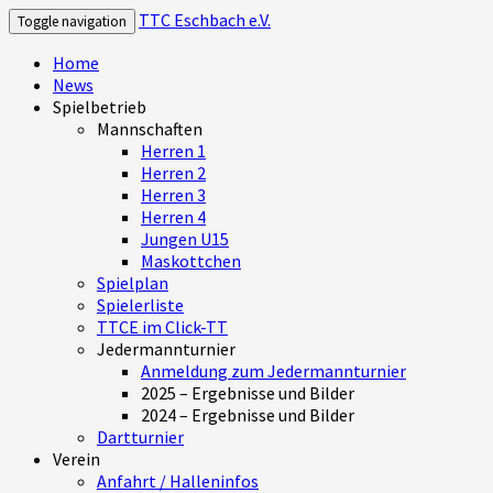
TTC Eschbach e.V.
Toggle navigation
Home
News
Spielbetrieb
Mannschaften
Herren 1
Herren 2
Herren 3
Herren 4
Jungen U15
Maskottchen
Spielplan
Spielerliste
TTCE im Click-TT
Jedermannturnier
Anmeldung zum Jedermannturnier
2025 – Ergebnisse und Bilder
2024 – Ergebnisse und Bilder
Dartturnier
Verein
Anfahrt / Halleninfos