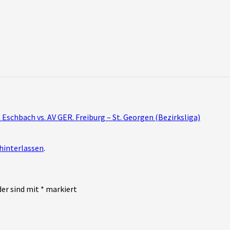
Eschbach vs. AV GER. Freiburg – St. Georgen (Bezirksliga)
hinterlassen
.
der sind mit
*
markiert