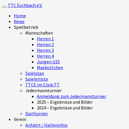
TTC Eschbach e.V.
Toggle navigation
Home
News
Spielbetrieb
Mannschaften
Herren 1
Herren 2
Herren 3
Herren 4
Jungen U15
Maskottchen
Spielplan
Spielerliste
TTCE im Click-TT
Jedermannturnier
Anmeldung zum Jedermannturnier
2025 – Ergebnisse und Bilder
2024 – Ergebnisse und Bilder
Dartturnier
Verein
Anfahrt / Halleninfos