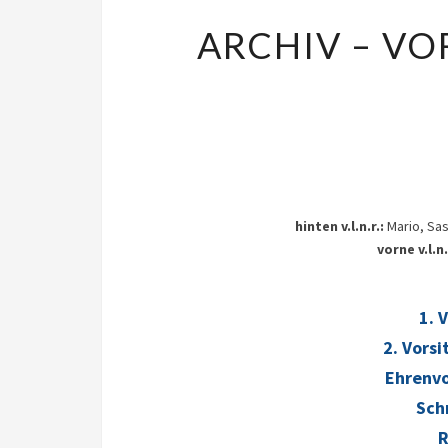
ARCHIV – VO
hinten v.l.n.r.:
Mario, Sas
vorne v.l.n.
1. 
2. Vors
Ehrenvo
Sch