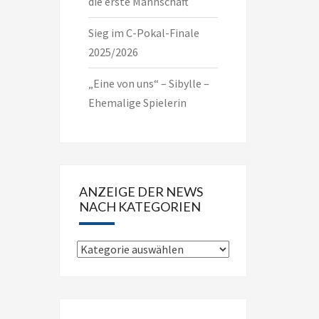
die erste Mannschaft
Sieg im C-Pokal-Finale
2025/2026
„Eine von uns“ – Sibylle –
Ehemalige Spielerin
ANZEIGE DER NEWS
NACH KATEGORIEN
Anzeige
der
News
nach