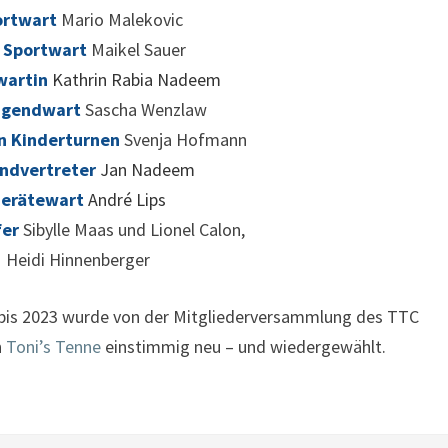
ortwart
Mario Malekovic
. Sportwart
Maikel Sauer
wartin
Kathrin Rabia Nadeem
Jugendwart
Sascha Wenzlaw
n Kinderturnen
Svenja Hofmann
ndvertreter
Jan Nadeem
erätewart
André Lips
fer
Sibylle Maas und Lionel Calon,
Heidi Hinnenberger
 bis 2023 wurde von der Mitgliederversammlung des TTC
n
Toni’s Tenne
einstimmig neu – und wiedergewählt.