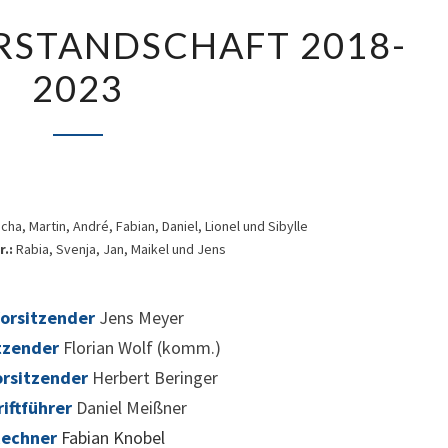
ARCHIV
RSTANDSCHAFT 2018-
–
2023
VORSTANDSCHAFT
2018-
2023
cha, Martin, André, Fabian, Daniel, Lionel und Sibylle
r.:
Rabia, Svenja, Jan, Maikel und Jens
Vorsitzender
Jens Meyer
itzender
Florian Wolf (komm.)
rsitzender
Herbert Beringer
riftführer
Daniel Meißner
Rechner
Fabian Knobel