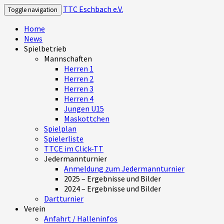
TTC Eschbach e.V.
Toggle navigation
Home
News
Spielbetrieb
Mannschaften
Herren 1
Herren 2
Herren 3
Herren 4
Jungen U15
Maskottchen
Spielplan
Spielerliste
TTCE im Click-TT
Jedermannturnier
Anmeldung zum Jedermannturnier
2025 – Ergebnisse und Bilder
2024 – Ergebnisse und Bilder
Dartturnier
Verein
Anfahrt / Halleninfos