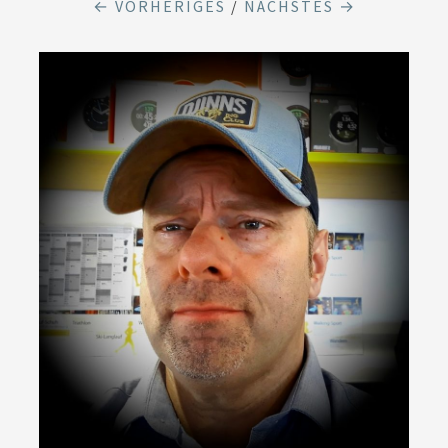
← VORHERIGES
/
NÄCHSTES →