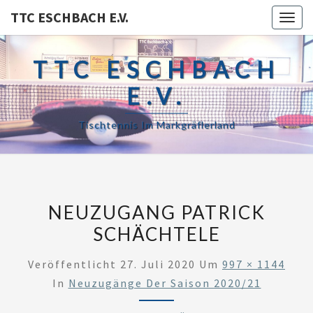
TTC ESCHBACH E.V.
Toggl
TTC ESCHBACH
E.V.
Tischtennis Im Markgräflerland
NEUZUGANG PATRICK
SCHÄCHTELE
Veröffentlicht
27. Juli 2020
Um
997 × 1144
In
Neuzugänge Der Saison 2020/21