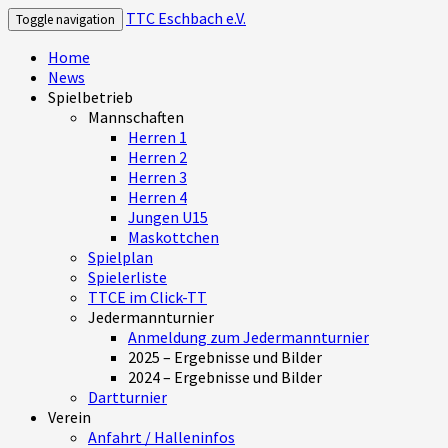
TTC Eschbach e.V.
Toggle navigation
Home
News
Spielbetrieb
Mannschaften
Herren 1
Herren 2
Herren 3
Herren 4
Jungen U15
Maskottchen
Spielplan
Spielerliste
TTCE im Click-TT
Jedermannturnier
Anmeldung zum Jedermannturnier
2025 – Ergebnisse und Bilder
2024 – Ergebnisse und Bilder
Dartturnier
Verein
Anfahrt / Halleninfos