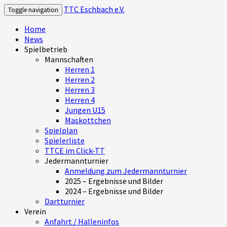
TTC Eschbach e.V.
Toggle navigation
Home
News
Spielbetrieb
Mannschaften
Herren 1
Herren 2
Herren 3
Herren 4
Jungen U15
Maskottchen
Spielplan
Spielerliste
TTCE im Click-TT
Jedermannturnier
Anmeldung zum Jedermannturnier
2025 – Ergebnisse und Bilder
2024 – Ergebnisse und Bilder
Dartturnier
Verein
Anfahrt / Halleninfos