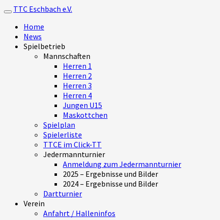
TTC Eschbach e.V.
Toggle navigation
Home
News
Spielbetrieb
Mannschaften
Herren 1
Herren 2
Herren 3
Herren 4
Jungen U15
Maskottchen
Spielplan
Spielerliste
TTCE im Click-TT
Jedermannturnier
Anmeldung zum Jedermannturnier
2025 – Ergebnisse und Bilder
2024 – Ergebnisse und Bilder
Dartturnier
Verein
Anfahrt / Halleninfos