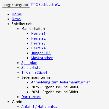
TTC Eschbach e.V.
Toggle navigation
Home
News
Spielbetrieb
Mannschaften
Herren 1
Herren 2
Herren 3
Herren 4
Jungen U15
Maskottchen
Spielplan
Spielerliste
TTCE im Click-TT
Jedermannturnier
Anmeldung zum Jedermannturnier
2025 – Ergebnisse und Bilder
2024 – Ergebnisse und Bilder
Dartturnier
Verein
Anfahrt / Halleninfos