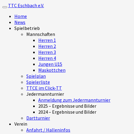
TTC Eschbach e.V.
Toggle navigation
Home
News
Spielbetrieb
Mannschaften
Herren 1
Herren 2
Herren 3
Herren 4
Jungen U15
Maskottchen
Spielplan
Spielerliste
TTCE im Click-TT
Jedermannturnier
Anmeldung zum Jedermannturnier
2025 – Ergebnisse und Bilder
2024 – Ergebnisse und Bilder
Dartturnier
Verein
Anfahrt / Halleninfos