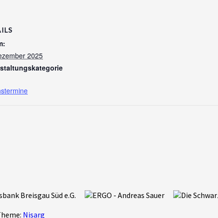
ILS
m:
ezember 2025
staltungskategorie
nstermine
Theme:
Nisarg