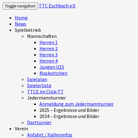
TTC Eschbach e.V.
Toggle navigation
Home
News
Spielbetrieb
Mannschaften
Herren 1
Herren 2
Herren 3
Herren 4
Jungen U15
Maskottchen
Spielplan
Spielerliste
TTCE im Click-TT
Jedermannturnier
Anmeldung zum Jedermannturnier
2025 – Ergebnisse und Bilder
2024 – Ergebnisse und Bilder
Dartturnier
Verein
Anfahrt / Halleninfos