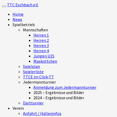
TTC Eschbach e.V.
Toggle navigation
Home
News
Spielbetrieb
Mannschaften
Herren 1
Herren 2
Herren 3
Herren 4
Jungen U15
Maskottchen
Spielplan
Spielerliste
TTCE im Click-TT
Jedermannturnier
Anmeldung zum Jedermannturnier
2025 – Ergebnisse und Bilder
2024 – Ergebnisse und Bilder
Dartturnier
Verein
Anfahrt / Halleninfos