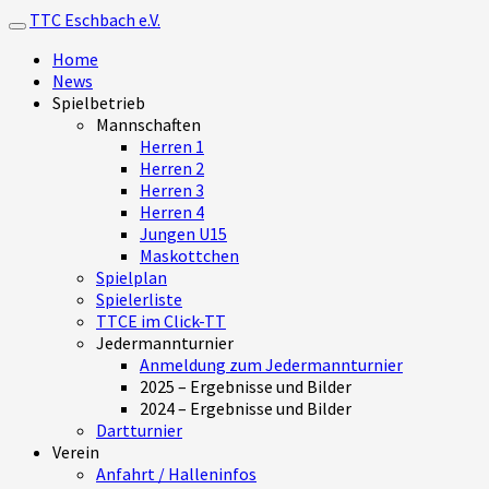
TTC Eschbach e.V.
Toggle navigation
Home
News
Spielbetrieb
Mannschaften
Herren 1
Herren 2
Herren 3
Herren 4
Jungen U15
Maskottchen
Spielplan
Spielerliste
TTCE im Click-TT
Jedermannturnier
Anmeldung zum Jedermannturnier
2025 – Ergebnisse und Bilder
2024 – Ergebnisse und Bilder
Dartturnier
Verein
Anfahrt / Halleninfos